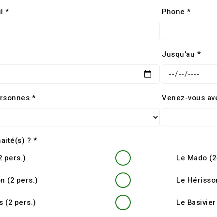
l *
Phone *
Jusqu'au *
rsonnes *
Venez-vous ave
aité(s) ? *
2 pers.)
Le Mado (2
n (2 pers.)
Le Hérisson
 (2 pers.)
Le Basivier