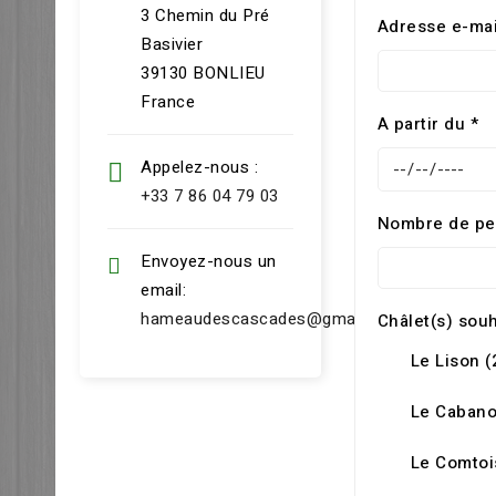
3 Chemin du Pré
Adresse e-mai
Basivier
39130 BONLIEU
France
A partir du *
Appelez-nous :
+33 7 86 04 79 03
Nombre de pe
Envoyez-nous un
email:
hameaudescascades@gmail.com
Châlet(s) souh
Le Lison (
Le Cabano
Le Comtois